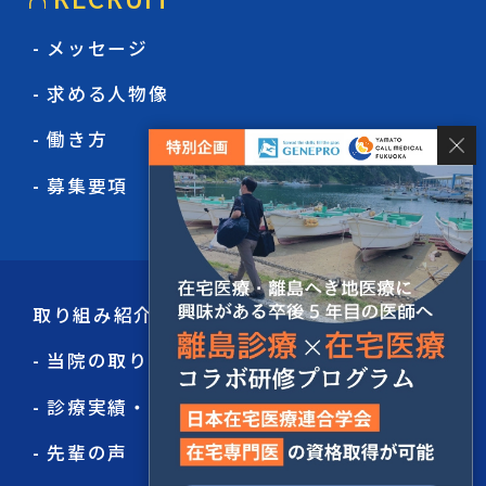
- メッセージ
- 求める人物像
- 働き方
- 募集要項
取り組み紹介
- 当院の取り組み
- 診療実績・看取り件数
- 先輩の声